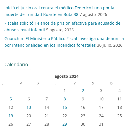
Inició el juicio oral contra el médico Federico Luna por la
muerte de Trinidad Ruarte en Ruta 38
7 agosto, 2026
Fiscalía solicitó 14 años de prisión efectiva para acusado de
abuso sexual infantil
5 agosto, 2026
Guanchín: El Ministerio Público Fiscal investiga una denuncia
por intencionalidad en los incendios forestales
30 julio, 2026
Calendario
agosto 2024
L
M
X
J
V
S
D
1
2
3
4
5
6
7
8
9
10
11
12
13
14
15
16
17
18
19
20
21
22
23
24
25
26
27
28
29
30
31