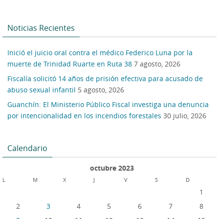
Noticias Recientes
Inició el juicio oral contra el médico Federico Luna por la
muerte de Trinidad Ruarte en Ruta 38
7 agosto, 2026
Fiscalía solicitó 14 años de prisión efectiva para acusado de
abuso sexual infantil
5 agosto, 2026
Guanchín: El Ministerio Público Fiscal investiga una denuncia
por intencionalidad en los incendios forestales
30 julio, 2026
Calendario
octubre 2023
L
M
X
J
V
S
D
1
2
3
4
5
6
7
8