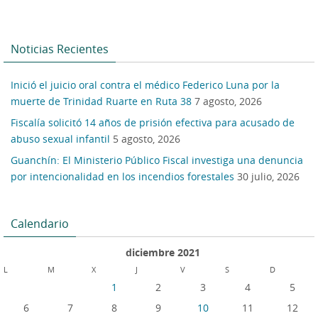
Noticias Recientes
Inició el juicio oral contra el médico Federico Luna por la
muerte de Trinidad Ruarte en Ruta 38
7 agosto, 2026
Fiscalía solicitó 14 años de prisión efectiva para acusado de
abuso sexual infantil
5 agosto, 2026
Guanchín: El Ministerio Público Fiscal investiga una denuncia
por intencionalidad en los incendios forestales
30 julio, 2026
Calendario
diciembre 2021
L
M
X
J
V
S
D
1
2
3
4
5
6
7
8
9
10
11
12