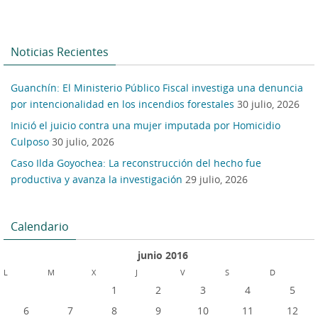
Noticias Recientes
Guanchín: El Ministerio Público Fiscal investiga una denuncia
por intencionalidad en los incendios forestales
30 julio, 2026
Inició el juicio contra una mujer imputada por Homicidio
Culposo
30 julio, 2026
Caso Ilda Goyochea: La reconstrucción del hecho fue
productiva y avanza la investigación
29 julio, 2026
Calendario
junio 2016
L
M
X
J
V
S
D
1
2
3
4
5
6
7
8
9
10
11
12