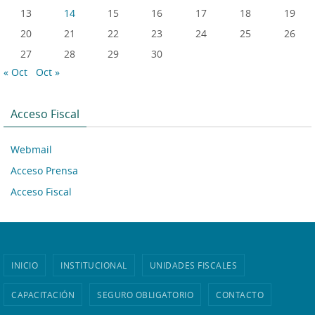
13
14
15
16
17
18
19
20
21
22
23
24
25
26
27
28
29
30
« Oct
Oct »
Acceso Fiscal
Webmail
Acceso Prensa
Acceso Fiscal
INICIO
INSTITUCIONAL
UNIDADES FISCALES
CAPACITACIÓN
SEGURO OBLIGATORIO
CONTACTO